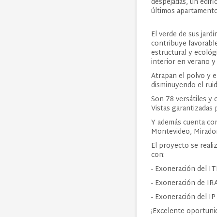
despejadas, un edifi
últimos apartamentos
El verde de sus jardi
contribuye favorabl
estructural y ecológ
interior en verano y
Atrapan el polvo y e
disminuyendo el ruid
Son 78 versátiles y 
Vistas garantizadas 
Y además cuenta con:
Montevideo, Mirador,
El proyecto se reali
con:
- Exoneración del I
- Exoneración de IRA
- Exoneración del I
¡Excelente oportuni