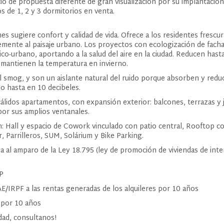
cio de propuesta diferente de gran visualización por su implantación
 de 1, 2 y 3 dormitorios en venta.
nes sugiere confort y calidad de vida. Ofrece a los residentes frescur
emente al paisaje urbano. Los proyectos con ecologización de fach
ico-urbano, aportando a la salud del aire en la ciudad. Reducen has
 mantienen la temperatura en invierno.
l smog, y son un aislante natural del ruido porque absorben y redu
o hasta en 10 decibeles.
cálidos apartamentos, con expansión exterior: balcones, terrazas y 
por sus amplios ventanales.
 Hall y espacio de Cowork vinculado con patio central, Rooftop con 
 Parrilleros, SUM, Solárium y Bike Parking.
za al amparo de la Ley 18.795 (ley de promoción de viviendas de inte
TP
E/IRPF a las rentas generadas de los alquileres por 10 años
P por 10 años
dad, consultanos!