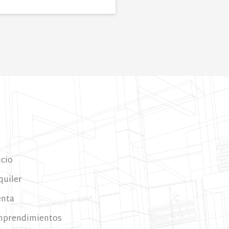
icio
quiler
enta
mprendimientos