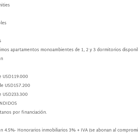
ities
ples
s
imos apartamentos monoambientes de 1, 2 y 3 dormitorios disponib
ón
de USD119.000
sde USD157.200
de USD233.300
ENDIDOS
tanos por financiación.
ón 4.5%- Honorarios inmobiliarios 3% + IVA (se abonan al compromi